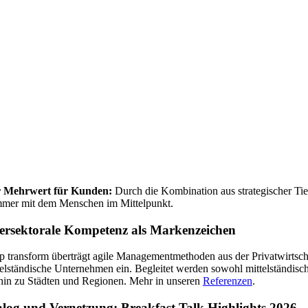
 Mehrwert für Kunden:
Durch die Kombination aus strategischer Tie
mmer mit dem Menschen im Mittelpunkt.
tersektorale Kompetenz als Markenzeichen
p transform überträgt agile Managementmethoden aus der Privatwirtschaft
telständische Unternehmen ein. Begleitet werden sowohl mittelständi
 hin zu Städten und Regionen. Mehr in unseren
Referenzen
.
alog und Vernetzung: Breakfast Talk Highlights 2026