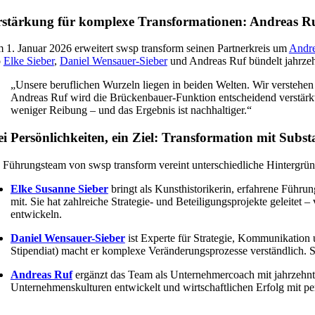
rstärkung für komplexe Transformationen: Andreas Ru
 1. Januar 2026 erweitert swsp transform seinen Partnerkreis um
Andre
o
Elke Sieber
,
Daniel Wensauer-Sieber
und Andreas Ruf bündelt jahrzehn
„Unsere beruflichen Wurzeln liegen in beiden Welten. Wir verstehen
Andreas Ruf wird die Brückenbauer-Funktion entscheidend verstärk
weniger Reibung – und das Ergebnis ist nachhaltiger.“
i Persönlichkeiten, ein Ziel: Transformation mit Subst
 Führungsteam von swsp transform vereint unterschiedliche Hintergrün
Elke Susanne Sieber
bringt als Kunsthistorikerin, erfahrene Führu
mit. Sie hat zahlreiche Strategie- und Beteiligungsprojekte geleit
entwickeln.
Daniel Wensauer-Sieber
ist Experte für Strategie, Kommunikation
Stipendiat) macht er komplexe Veränderungsprozesse verständlich. Se
Andreas Ruf
ergänzt das Team als Unternehmercoach mit jahrzehnt
Unternehmenskulturen entwickelt und wirtschaftlichen Erfolg mit pe