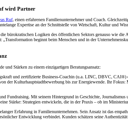
f wird Partner
as Ruf
, einen erfahrenen Familienunternehmer und Coach. Gleichzeiti
telange Expertise an der Schnittstelle von Wirtschaft, Kultur und Wiss
 die bürokratischen Logiken des öffentlichen Sektors genauso wie die 
t: „Transformation beginnt beim Menschen und in der Unternehmenskul
anz
de und Stärken zu einem einzigartigen Beratungsansatz:
ngskraft und zertifizierte Business-Coachin (u.a. LINC, DBVC, CAI®) 
et – von der Kulturhauptstadtbewerbung bis zur Energiewende. Ihr Foku
 und Fundraising. Mit seinem Hintergrund in Geschichte, Journalismu
ine Stärke: Strategien entwickeln, die in der Praxis – ob im Ministeri
elanger Erfahrung in Familienunternehmen. Sein Ansatz ist das empat
rsönlicher Entwicklung verbindet. Kunden schätzen seine Authentizität