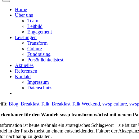
Home
Über uns
Team
Leitbild
Engagement
Leistungen
Transform
Culture
Fundraising
Persönlichkeitstest
Aktuelles
Referenzen
Kontakt
Impressum
Datenschutz
ifft:
Blog
,
Breakfast Talk
,
Breakfast Talk Weekend
,
swsp culture
,
swsp
ckenbauer für den Wandel: swsp transform wächst mit neuem Pa
nsformation ist heute mehr als ein strategisches Schlagwort – sie ist 
del in der Praxis meist an einem entscheidenden Faktor: der Akzeptanz
or nachhaltig zu gestalten.